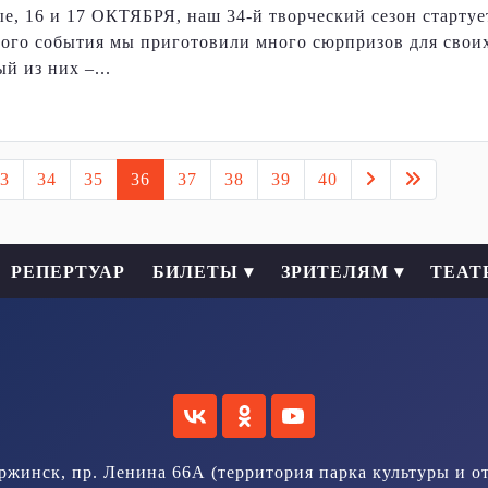
е, 16 и 17 ОКТЯБРЯ, наш 34-й творческий сезон стартуе
того события мы приготовили много сюрпризов для свои
й из них –...
3
34
35
36
37
38
39
40
РЕПЕРТУАР
БИЛЕТЫ ▾
ЗРИТЕЛЯМ ▾
ТЕАТ
ержинск, пр. Ленина 66А (территория парка культуры и о