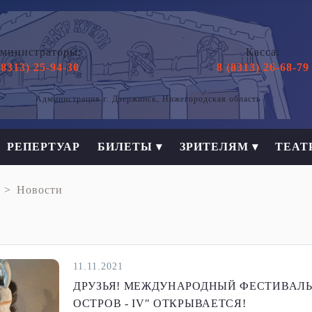
министраторы:
Касса:
(8313) 25-94-30
8 (8313) 26-68-79
Администрация г. Дзержинск, Нижегородская область
РЕПЕРТУАР
БИЛЕТЫ ▾
ЗРИТЕЛЯМ ▾
ТЕАТ
Новости
11.11.2021
ДРУЗЬЯ! МЕЖДУНАРОДНЫЙ ФЕСТИВАЛЬ
ОСТРОВ - IV" ОТКРЫВАЕТСЯ!