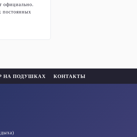
т официально.
х постоянных
Р НА ПОДУШКАХ
КОНТАКТЫ
тдыха)