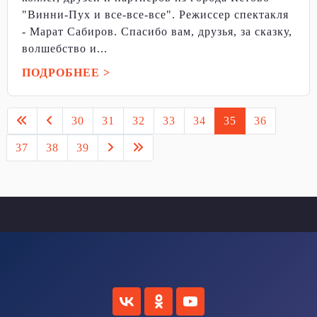
"Винни-Пух и все-все-все". Режиссер спектакля
- Марат Сабиров. Спасибо вам, друзья, за сказку,
волшебство и...
ПОДРОБНЕЕ >
30
31
32
33
34
35
36
37
38
39