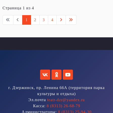
Страница 1 из 4
1
2
3
4
г. Дзержинск, пр. Ленина 66А (территория парка
культуры и отдыха)
Эл.почта
teatr-dzr@yandex.ru
Касса:
8 (8313) 26-68-79
Администраторы:
8 (8313) 25-94-30