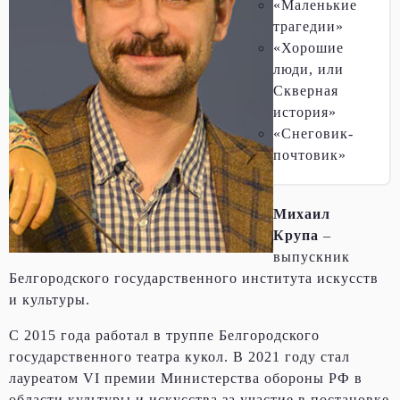
«Маленькие
трагедии»
«Хорошие
люди, или
Скверная
история»
«Снеговик-
почтовик»
Михаил
Крупа
–
выпускник
Белгородского государственного института искусств
и культуры.
С 2015 года работал в труппе Белгородского
государственного театра кукол. В 2021 году стал
лауреатом VI премии Министерства обороны РФ в
области культуры и искусства за участие в постановке