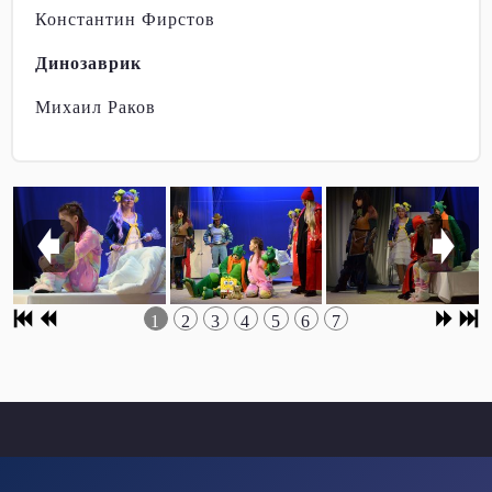
Константин Фирстов
Динозаврик
Михаил Раков
1
2
3
4
5
6
7