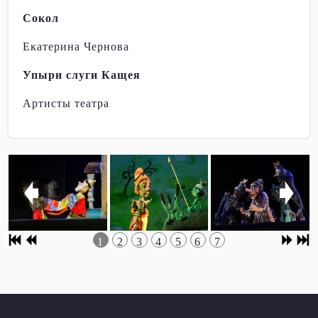
Сокол
Екатерина Чернова
Упыри слуги Кащея
Артисты театра
1
2
3
4
5
6
7