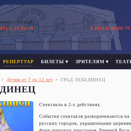
министраторы:
Касса:
(8313) 25-94-30
8 (8313) 26-68-79
Администрация г. Дзержинск, Нижегородская область
РЕПЕРТУАР
БИЛЕТЫ ▾
ЗРИТЕЛЯМ ▾
ТЕАТ
Детям от 7 до 12 лет
ГРАД ЛЕБЕДИНЕЦ
ЕДИНЕЦ
Спектакль в 2-х действиях.
События спектакля разворачиваются на
русских городов, украшенными церквям
фоне широких просторов Древней Руси