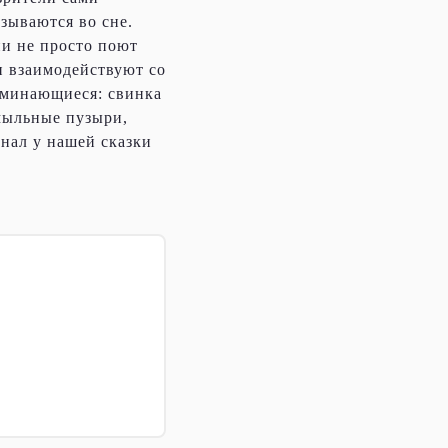
зываются во сне.
ни не просто поют
 взаимодействуют со
оминающиеся: свинка
 мыльные пузыри,
инал у нашей сказки