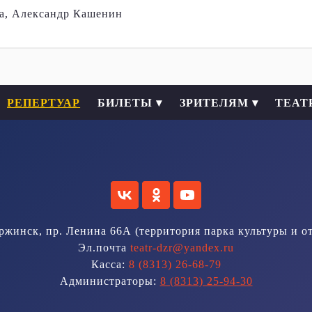
а, Александр Кашенин
РЕПЕРТУАР
БИЛЕТЫ ▾
ЗРИТЕЛЯМ ▾
ТЕАТ
ержинск, пр. Ленина 66А (территория парка культуры и о
Эл.почта
teatr-dzr@yandex.ru
Касса:
8 (8313) 26-68-79
Администраторы:
8 (8313) 25-94-30