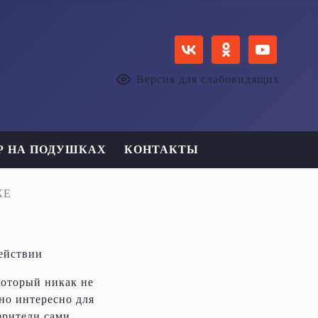
Версия для слабовидящих
Р НА ПОДУШКАХ
КОНТАКТЫ
КЕ
действии
который никак не
но интересно для
зрители сами