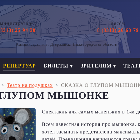
министраторы:
Касса:
(8313) 25-94-30
8 (8313) 26-68-79
Администрация г. Дзержинск, Нижегородская область
РЕПЕРТУАР
БИЛЕТЫ ▾
ЗРИТЕЛЯМ ▾
ТЕАТ
Театр на подушках
СКАЗКА О ГЛУПОМ МЫШОН
О ГЛУПОМ МЫШОНКЕ
Спектакль для самых маленьких в 1-м 
Всем известная история про мышонка, 
хотел засыпать представлена максималь
детей. Превращения начинаются сразу: 