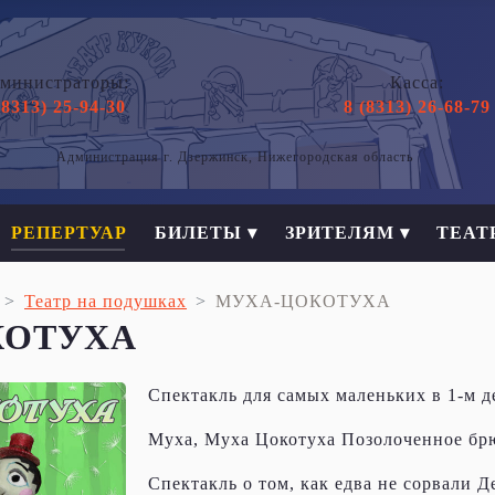
министраторы:
Касса:
(8313) 25-94-30
8 (8313) 26-68-79
Администрация г. Дзержинск, Нижегородская область
РЕПЕРТУАР
БИЛЕТЫ ▾
ЗРИТЕЛЯМ ▾
ТЕАТ
Театр на подушках
МУХА-ЦОКОТУХА
КОТУХА
Спектакль для самых маленьких в 1-м 
Муха, Муха Цокотуха Позолоченное б
Спектакль о том, как едва не сорвали Д