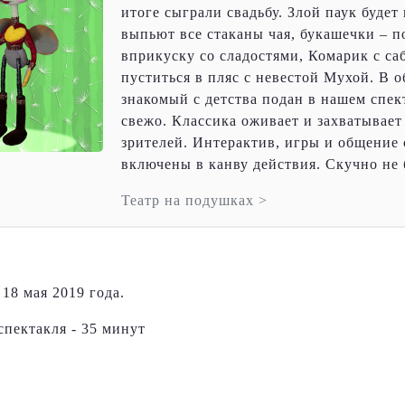
итоге сыграли свадьбу. Злой паук буде
выпьют все стаканы чая, букашечки – п
вприкуску со сладостями, Комарик с са
пуститься в пляс с невестой Мухой. В 
знакомый с детства подан в нашем спе
свежо. Классика оживает и захватывае
зрителей. Интерактив, игры и общение с
включены в канву действия. Скучно не 
Театр на подушках >
18 мая 2019 года.
пектакля - 35 минут