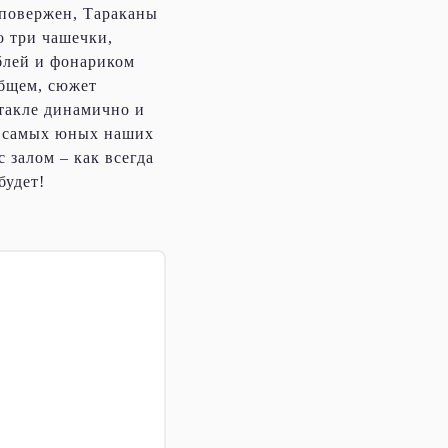
т повержен, Тараканы
о три чашечки,
блей и фонариком
общем, сюжет
ктакле динамично и
т самых юных наших
 залом – как всегда
будет!