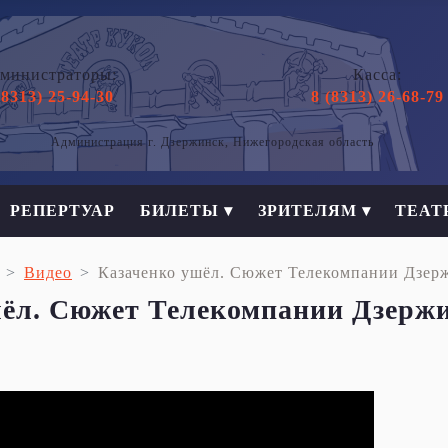
министраторы:
Касса:
(8313) 25-94-30
8 (8313) 26-68-79
Администрация г. Дзержинск, Нижегородская область
РЕПЕРТУАР
БИЛЕТЫ ▾
ЗРИТЕЛЯМ ▾
ТЕАТ
Видео
Казаченко ушёл. Сюжет Телекомпании Дзерж
ёл. Сюжет Телекомпании Дзержин