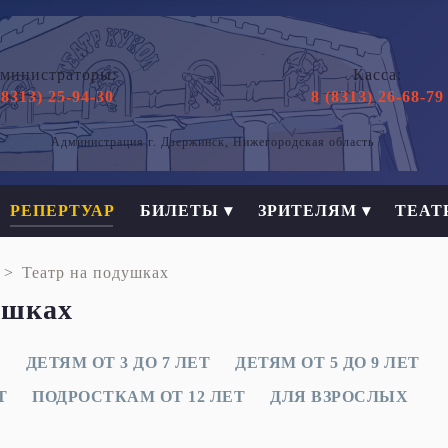
министраторы:
Касса:
(8313) 25-94-30
8 (8313) 26-68-79
Администрация г. Дзержинск, Нижегородская область
РЕПЕРТУАР
БИЛЕТЫ ▾
ЗРИТЕЛЯМ ▾
ТЕАТ
Театр на подушках
ушках
А
ДЕТЯМ ОТ 3 ДО 7 ЛЕТ
ДЕТЯМ ОТ 5 ДО 9 ЛЕТ
Т
ПОДРОСТКАМ ОТ 12 ЛЕТ
ДЛЯ ВЗРОСЛЫХ