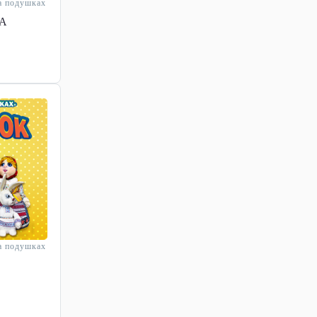
а подушках
А
а подушках