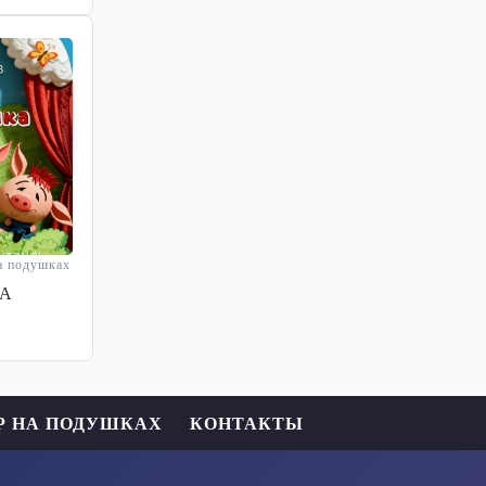
а подушках
КА
Р НА ПОДУШКАХ
КОНТАКТЫ