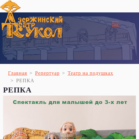
≡
Главная
Репертуар
Театр на подушках
РЕПКА
РЕПКА