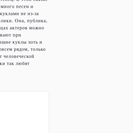
 много песен и
куклами не из-за
блики. Она, публика,
лицах актеров можно
ивают при
вшие куклы хоть и
овсем рядом, только
т человеческой
ки так любят