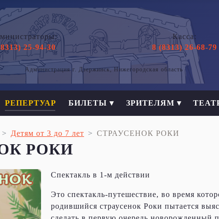
министраторы:
Касса:
(8313) 25-94-30
8 (8313) 26-68-79
Администрация г. Дзержинск, Нижегородская область
РЕПЕРТУАР
БИЛЕТЫ ▾
ЗРИТЕЛЯМ ▾
ТЕАТ
Детям от 3 до 7 лет
СТРАУСЕНОК РОКИ
ОК РОКИ
Спектакль в 1-м действии
Это спектакль-путешествие, во время котор
родившийся страусенок Роки пытается выяс
сделать в первую очередь новорожденный п